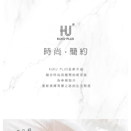
每筆NT$150，滿NT$799(含以上)免運費
【「AFTEE先享後付」結帳流程】
１．於結帳方式選擇「AFTEE先享後付」後，將跳轉至「AFTEE先享後付」
7-11取貨付款
結帳頁面，進行簡訊認證並確認金額後，即可完成結帳。
２．訂單成立數日內，您將收到繳費通知簡訊。
每筆NT$150，滿NT$799(含以上)免運費
３．收到繳費通知簡訊後14天內，點擊此簡訊中的連結，可透過四大超商／
ATM／網路銀行／等多元方式進行付款，方視為交易完成。
宅配
※ 請注意：結帳手續完成當下不需立刻繳費，但若您需要取消訂單，請聯絡
每筆NT$150，滿NT$1,299(含以上)免運費
購買商品的店家。未經商家同意取消之訂單仍視為有效，需透過AFTEE先享
後付繳納相關費用。
※ 交易是否成功請以「AFTEE先享後付 」之結帳頁面顯示為準，若有關於
是否繳費成功／繳費後需取消欲退款等相關疑問，請聯繫「AFTEE先享後付
客戶支援中心」
https://netprotections.freshdesk.com/support/home
【注意事項】
１．透過由恩沛科技股份有限公司提供之「AFTEE先享後付」服務完成之交
易，需依本服務之必要範圍內提供個人資料，並將交易相關給付款項請求債
權轉讓予恩沛科技股份有限公司。
２．關於個人資料處理事宜，請瀏覽以下網址：
https://aftee.tw/terms/#terms3
３．未成年的使用者請事先徵得法定代理人或監護人之同意方可使用
「AFTEE先享後付」，若未經同意申辦者引起之損失，本公司不負相關責
任。
４．使用「AFTEE先享後付」時，將依據個別帳號之用戶狀況，依本公司即
時審查核予不同之上限額度；若仍有額度不足之情形，本公司將視審查結果
請求用戶進行身份認證。