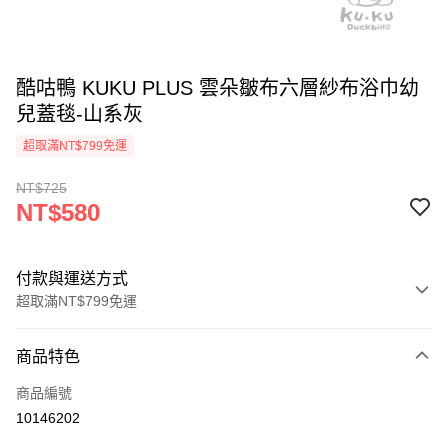
酷咕鴨 KUKU PLUS 雲朵皺布六層紗布浴巾幼
兒蓋毯-山系灰
超取滿NT$799免運
NT$725
NT$580
付款與運送方式
超取滿NT$799免運
付款方式
商品特色
信用卡一次付款
商品編號
信用卡分期付款
10146202
3 期 0 利率 每期
NT$193
21家銀行