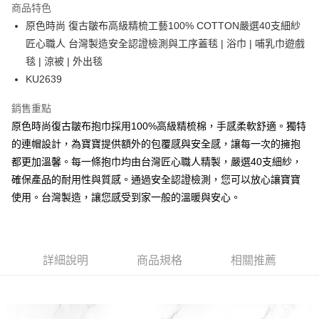
商品特色
合作金庫商業銀行
第一商業銀行
超商取貨付款
原色時尚 復古皺布高級精梳工藝100% COTTON嚴選40支細紗
華南商業銀行
彰化商業銀行
匠心職人 台灣製造安全認證檢測與工序蓋毯 | 浴巾 | 哺乳巾遊戲
LINE Pay
上海商業儲蓄銀行
台北富邦商業銀行
國泰世華商業銀行
兆豐國際商業銀行
毯 | 涼被 | 外出毯
Apple Pay
臺灣中小企業銀行
台中商業銀行
KU2639
匯豐（台灣）商業銀行
華泰商業銀行
街口支付
聯邦商業銀行
遠東國際商業銀行
銷售重點
元大商業銀行
永豐商業銀行
悠遊付
原色時尚復古皺布抱巾採用100%高級精梳棉，手感柔軟舒適。獨特
玉山商業銀行
星展（台灣）商業銀行
的連帽設計，為寶寶提供額外的包覆感與安全感，讓每一次的擁抱
台新國際商業銀行
中國信託商業銀行
Google Pay
都更加溫馨。每一條抱巾均由台灣匠心職人精製，嚴選40支細紗，
台灣樂天信用卡公司
全盈+PAY
確保產品的耐用性與質感。通過安全認證檢測，您可以放心讓寶寶
使用。台灣製造，讓您感受到家一般的溫暖與安心。
AFTEE先享後付
相關說明
【關於「AFTEE先享後付」】
ATM付款
AFTEE先享後付是「在收到商品之後才付款」的支付方式。 讓您購物簡單
詳細說明
商品規格
相關推薦
便利好安心！
１．簡單：不需註冊會員、不需綁卡、不需儲值。
運送方式
２．便利：只要手機號碼，簡訊認證，即可結帳。
３．安心：先確認商品／服務後，再付款。
全家取貨付款