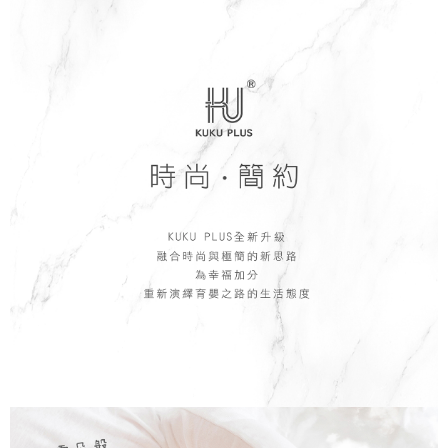
每筆NT$150，滿NT$799(含以上)免運費
【「AFTEE先享後付」結帳流程】
１．於結帳方式選擇「AFTEE先享後付」後，將跳轉至「AFTEE先享後付」
7-11取貨付款
結帳頁面，進行簡訊認證並確認金額後，即可完成結帳。
２．訂單成立數日內，您將收到繳費通知簡訊。
每筆NT$150，滿NT$799(含以上)免運費
３．收到繳費通知簡訊後14天內，點擊此簡訊中的連結，可透過四大超商／
ATM／網路銀行／等多元方式進行付款，方視為交易完成。
宅配
※ 請注意：結帳手續完成當下不需立刻繳費，但若您需要取消訂單，請聯絡
每筆NT$150，滿NT$1,299(含以上)免運費
購買商品的店家。未經商家同意取消之訂單仍視為有效，需透過AFTEE先享
後付繳納相關費用。
※ 交易是否成功請以「AFTEE先享後付 」之結帳頁面顯示為準，若有關於
是否繳費成功／繳費後需取消欲退款等相關疑問，請聯繫「AFTEE先享後付
客戶支援中心」
https://netprotections.freshdesk.com/support/home
【注意事項】
１．透過由恩沛科技股份有限公司提供之「AFTEE先享後付」服務完成之交
易，需依本服務之必要範圍內提供個人資料，並將交易相關給付款項請求債
權轉讓予恩沛科技股份有限公司。
２．關於個人資料處理事宜，請瀏覽以下網址：
https://aftee.tw/terms/#terms3
３．未成年的使用者請事先徵得法定代理人或監護人之同意方可使用
「AFTEE先享後付」，若未經同意申辦者引起之損失，本公司不負相關責
任。
４．使用「AFTEE先享後付」時，將依據個別帳號之用戶狀況，依本公司即
時審查核予不同之上限額度；若仍有額度不足之情形，本公司將視審查結果
請求用戶進行身份認證。