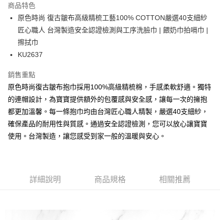
商品特色
合作金庫商業銀行
第一商業銀行
超商取貨付款
原色時尚 復古皺布高級精梳工藝100% COTTON嚴選40支細紗
華南商業銀行
彰化商業銀行
匠心職人 台灣製造安全認證檢測與工序洗臉巾 | 餵奶巾拍嗝巾 |
LINE Pay
上海商業儲蓄銀行
台北富邦商業銀行
國泰世華商業銀行
兆豐國際商業銀行
擦拭巾
Apple Pay
臺灣中小企業銀行
台中商業銀行
KU2637
匯豐（台灣）商業銀行
華泰商業銀行
街口支付
聯邦商業銀行
遠東國際商業銀行
銷售重點
元大商業銀行
永豐商業銀行
悠遊付
原色時尚復古皺布抱巾採用100%高級精梳棉，手感柔軟舒適。獨特
玉山商業銀行
星展（台灣）商業銀行
的連帽設計，為寶寶提供額外的包覆感與安全感，讓每一次的擁抱
台新國際商業銀行
中國信託商業銀行
Google Pay
都更加溫馨。每一條抱巾均由台灣匠心職人精製，嚴選40支細紗，
台灣樂天信用卡公司
全盈+PAY
確保產品的耐用性與質感。通過安全認證檢測，您可以放心讓寶寶
使用。台灣製造，讓您感受到家一般的溫暖與安心。
AFTEE先享後付
相關說明
【關於「AFTEE先享後付」】
ATM付款
AFTEE先享後付是「在收到商品之後才付款」的支付方式。 讓您購物簡單
詳細說明
商品規格
相關推薦
便利好安心！
１．簡單：不需註冊會員、不需綁卡、不需儲值。
運送方式
２．便利：只要手機號碼，簡訊認證，即可結帳。
３．安心：先確認商品／服務後，再付款。
全家取貨付款