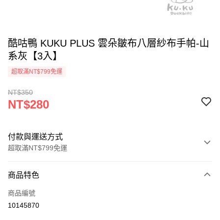
酷咕鴨 KUKU PLUS 雲朵皺布八層紗布手帕-山
系灰【3入】
超取滿NT$799免運
NT$350
NT$280
付款與運送方式
超取滿NT$799免運
付款方式
商品特色
信用卡一次付款
商品編號
信用卡分期付款
10145870
3 期 0 利率 每期
NT$93
21家銀行