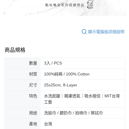
顯示電腦版詳細說明
商品規格
數量
3入 / PCS
材質
100%純棉 / 100% Cotton
尺寸
25x25cm, 8-Layer
特色
水洗起皺｜親膚透氣｜吸水極佳｜MIT台灣
工藝
用途
洗臉巾 / 餵奶巾 / 拍嗝巾 / 擦拭巾
產地
台灣