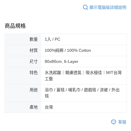
顯示電腦版詳細說明
商品規格
數量
1入 / PC
材質
100%純棉 / 100% Cotton
尺寸
80x80cm, 6-Layer
特色
水洗起皺｜親膚透氣｜吸水極佳｜MIT台灣
工藝
用途
浴巾 / 蓋毯 / 哺乳巾 / 遊戲毯 / 涼被 / 外出
毯
產地
台灣
客服