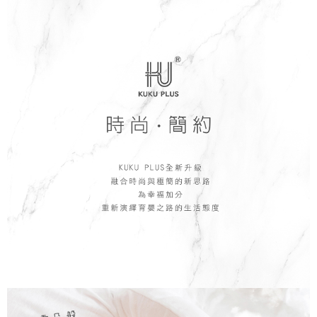
每筆NT$150，滿NT$799(含以上)免運費
【「AFTEE先享後付」結帳流程】
１．於結帳方式選擇「AFTEE先享後付」後，將跳轉至「AFTEE先享後付」
7-11取貨付款
結帳頁面，進行簡訊認證並確認金額後，即可完成結帳。
２．訂單成立數日內，您將收到繳費通知簡訊。
每筆NT$150，滿NT$799(含以上)免運費
３．收到繳費通知簡訊後14天內，點擊此簡訊中的連結，可透過四大超商／
ATM／網路銀行／等多元方式進行付款，方視為交易完成。
宅配
※ 請注意：結帳手續完成當下不需立刻繳費，但若您需要取消訂單，請聯絡
每筆NT$150，滿NT$1,299(含以上)免運費
購買商品的店家。未經商家同意取消之訂單仍視為有效，需透過AFTEE先享
後付繳納相關費用。
※ 交易是否成功請以「AFTEE先享後付 」之結帳頁面顯示為準，若有關於
是否繳費成功／繳費後需取消欲退款等相關疑問，請聯繫「AFTEE先享後付
客戶支援中心」
https://netprotections.freshdesk.com/support/home
【注意事項】
１．透過由恩沛科技股份有限公司提供之「AFTEE先享後付」服務完成之交
易，需依本服務之必要範圍內提供個人資料，並將交易相關給付款項請求債
權轉讓予恩沛科技股份有限公司。
２．關於個人資料處理事宜，請瀏覽以下網址：
https://aftee.tw/terms/#terms3
３．未成年的使用者請事先徵得法定代理人或監護人之同意方可使用
「AFTEE先享後付」，若未經同意申辦者引起之損失，本公司不負相關責
任。
４．使用「AFTEE先享後付」時，將依據個別帳號之用戶狀況，依本公司即
時審查核予不同之上限額度；若仍有額度不足之情形，本公司將視審查結果
請求用戶進行身份認證。