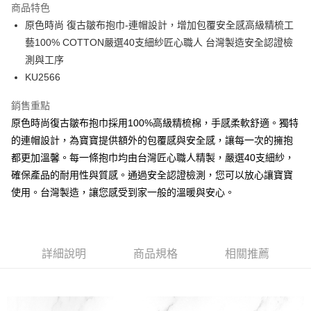
商品特色
合作金庫商業銀行
第一商業銀行
超商取貨付款
原色時尚 復古皺布抱巾-連帽設計，增加包覆安全感高級精梳工
華南商業銀行
彰化商業銀行
藝100% COTTON嚴選40支細紗匠心職人 台灣製造安全認證檢
LINE Pay
上海商業儲蓄銀行
台北富邦商業銀行
國泰世華商業銀行
兆豐國際商業銀行
測與工序
Apple Pay
臺灣中小企業銀行
台中商業銀行
KU2566
匯豐（台灣）商業銀行
華泰商業銀行
街口支付
聯邦商業銀行
遠東國際商業銀行
銷售重點
元大商業銀行
永豐商業銀行
悠遊付
原色時尚復古皺布抱巾採用100%高級精梳棉，手感柔軟舒適。獨特
玉山商業銀行
星展（台灣）商業銀行
的連帽設計，為寶寶提供額外的包覆感與安全感，讓每一次的擁抱
台新國際商業銀行
中國信託商業銀行
Google Pay
都更加溫馨。每一條抱巾均由台灣匠心職人精製，嚴選40支細紗，
台灣樂天信用卡公司
全盈+PAY
確保產品的耐用性與質感。通過安全認證檢測，您可以放心讓寶寶
使用。台灣製造，讓您感受到家一般的溫暖與安心。
AFTEE先享後付
相關說明
【關於「AFTEE先享後付」】
ATM付款
AFTEE先享後付是「在收到商品之後才付款」的支付方式。 讓您購物簡單
詳細說明
商品規格
相關推薦
便利好安心！
１．簡單：不需註冊會員、不需綁卡、不需儲值。
運送方式
２．便利：只要手機號碼，簡訊認證，即可結帳。
３．安心：先確認商品／服務後，再付款。
全家取貨付款