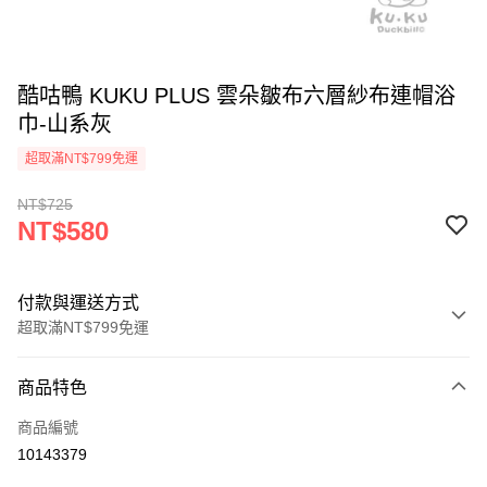
酷咕鴨 KUKU PLUS 雲朵皺布六層紗布連帽浴
巾-山系灰
超取滿NT$799免運
NT$725
NT$580
付款與運送方式
超取滿NT$799免運
付款方式
商品特色
信用卡一次付款
商品編號
信用卡分期付款
10143379
3 期 0 利率 每期
NT$193
21家銀行