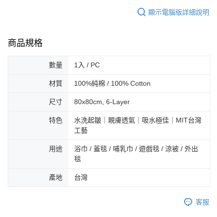
顯示電腦版詳細說明
商品規格
數量
1入 / PC
材質
100%純棉 / 100% Cotton
尺寸
80x80cm, 6-Layer
特色
水洗起皺｜親膚透氣｜吸水極佳｜MIT台灣
工藝
用途
浴巾 / 蓋毯 / 哺乳巾 / 遊戲毯 / 涼被 / 外出
毯
產地
台灣
客服