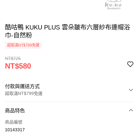
酷咕鴨 KUKU PLUS 雲朵皺布六層紗布連帽浴
巾-自然粉
超取滿NT$799免運
NT$725
NT$580
付款與運送方式
超取滿NT$799免運
付款方式
商品特色
信用卡一次付款
商品編號
信用卡分期付款
10143317
3 期 0 利率 每期
NT$193
21家銀行