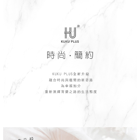
每筆NT$150，滿NT$799(含以上)免運費
【「AFTEE先享後付」結帳流程】
１．於結帳方式選擇「AFTEE先享後付」後，將跳轉至「AFTEE先享後付」
7-11取貨付款
結帳頁面，進行簡訊認證並確認金額後，即可完成結帳。
２．訂單成立數日內，您將收到繳費通知簡訊。
每筆NT$150，滿NT$799(含以上)免運費
３．收到繳費通知簡訊後14天內，點擊此簡訊中的連結，可透過四大超商／
ATM／網路銀行／等多元方式進行付款，方視為交易完成。
宅配
※ 請注意：結帳手續完成當下不需立刻繳費，但若您需要取消訂單，請聯絡
每筆NT$150，滿NT$1,299(含以上)免運費
購買商品的店家。未經商家同意取消之訂單仍視為有效，需透過AFTEE先享
後付繳納相關費用。
※ 交易是否成功請以「AFTEE先享後付 」之結帳頁面顯示為準，若有關於
是否繳費成功／繳費後需取消欲退款等相關疑問，請聯繫「AFTEE先享後付
客戶支援中心」
https://netprotections.freshdesk.com/support/home
【注意事項】
１．透過由恩沛科技股份有限公司提供之「AFTEE先享後付」服務完成之交
易，需依本服務之必要範圍內提供個人資料，並將交易相關給付款項請求債
權轉讓予恩沛科技股份有限公司。
２．關於個人資料處理事宜，請瀏覽以下網址：
https://aftee.tw/terms/#terms3
３．未成年的使用者請事先徵得法定代理人或監護人之同意方可使用
「AFTEE先享後付」，若未經同意申辦者引起之損失，本公司不負相關責
任。
４．使用「AFTEE先享後付」時，將依據個別帳號之用戶狀況，依本公司即
時審查核予不同之上限額度；若仍有額度不足之情形，本公司將視審查結果
請求用戶進行身份認證。