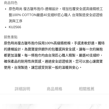
商品特色
合作金庫商業銀行
第一商業銀行
超商取貨付款
原色時尚 復古皺布抱巾-連帽設計，增加包覆安全感高級精梳工
華南商業銀行
彰化商業銀行
藝100% COTTON嚴選40支細紗匠心職人 台灣製造安全認證檢
LINE Pay
上海商業儲蓄銀行
台北富邦商業銀行
國泰世華商業銀行
兆豐國際商業銀行
測與工序
Apple Pay
臺灣中小企業銀行
台中商業銀行
KU2566
匯豐（台灣）商業銀行
華泰商業銀行
街口支付
聯邦商業銀行
遠東國際商業銀行
銷售重點
元大商業銀行
永豐商業銀行
悠遊付
原色時尚復古皺布抱巾採用100%高級精梳棉，手感柔軟舒適。獨特
玉山商業銀行
星展（台灣）商業銀行
的連帽設計，為寶寶提供額外的包覆感與安全感，讓每一次的擁抱
台新國際商業銀行
中國信託商業銀行
Google Pay
都更加溫馨。每一條抱巾均由台灣匠心職人精製，嚴選40支細紗，
台灣樂天信用卡公司
全盈+PAY
確保產品的耐用性與質感。通過安全認證檢測，您可以放心讓寶寶
使用。台灣製造，讓您感受到家一般的溫暖與安心。
AFTEE先享後付
相關說明
【關於「AFTEE先享後付」】
ATM付款
AFTEE先享後付是「在收到商品之後才付款」的支付方式。 讓您購物簡單
詳細說明
商品規格
相關推薦
便利好安心！
１．簡單：不需註冊會員、不需綁卡、不需儲值。
運送方式
２．便利：只要手機號碼，簡訊認證，即可結帳。
３．安心：先確認商品／服務後，再付款。
全家取貨付款